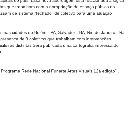
capitais do país. Essa nova abordagem está relacionada à lógica 
stas que trabalham com a apropriação do espaço público na 
passam de sistema “fechado” de coletivo para uma atuação 
s nas cidades de Belém - PA, Salvador - BA, Rio de Janeiro - RJ 
 presença de 9 coletivos que trabalham com intervenções 
sileiras distintas.Será publicada uma cartografia impressa do 
s.
o Programa Rede Nacional Funarte Artes Visuais 12a edição" .