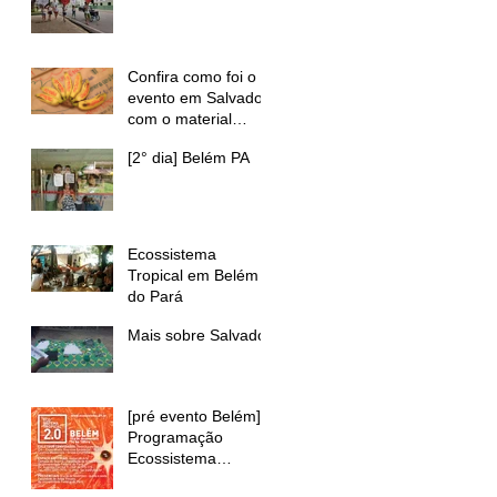
Confira como foi o
evento em Salvador
com o material
gravado pelo GIA
[2° dia] Belém PA
Ecossistema
Tropical em Belém
do Pará
Mais sobre Salvador
[pré evento Belém]
Programação
Ecossistema
Tropical 2.0 em