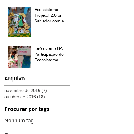
Belém
Ecossistema
Tropical 2.0 em
Salvador com a
ação "Qual a sua
bandeira?"
[pré evento BA]
Participação do
Ecossistema
Tropical na Oficina
Ateliê de Ofícios no
FIAC BAHIA
Arquivo
novembro de 2016
(7)
7 posts
outubro de 2016
(18)
18 posts
Procurar por tags
Nenhum tag.