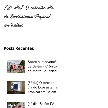
[3º dia] O terceiro dia
Confira como foi o event
do Ecossistema Tropical
em Salvador com o
em Belém
material gravado pelo
GIA
Posts Recentes
Sobre a intervenção
de Belém - Crônica
da Morte Anunciada
[3º dia] O terceiro
dia do Ecossistema
Tropical em Belém
[4° dia] Belém PA