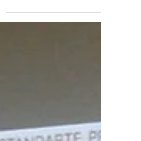
Crônica da Morte Anunciada Belém, 2016 Ano de
trevas, lutas e premonições Ano de golpes
institucionais e manipulações politicas Lidamos...