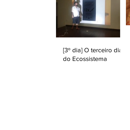
[3º dia] O terceiro dia
do Ecossistema
Tropical em Belém