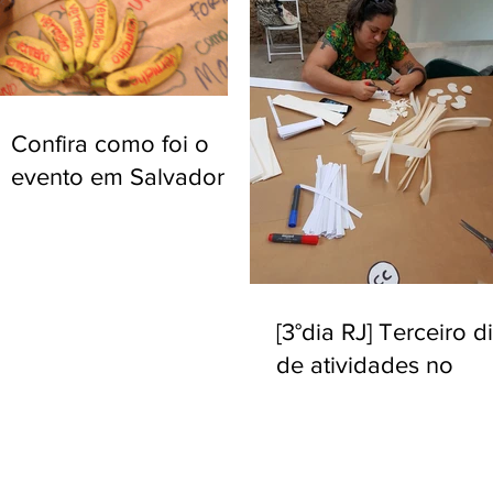
Confira como foi o
evento em Salvador
com o material
gravado pelo GIA
[3°dia RJ] Terceiro d
de atividades no
espaço Saracura